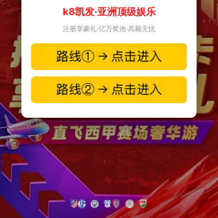
k8凯发·亚洲顶级娱乐
注册享豪礼·亿万奖池·高额无忧