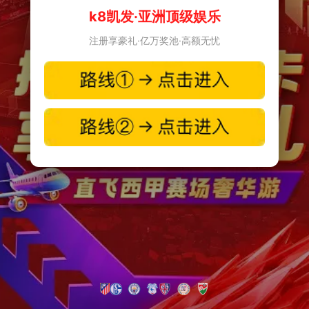
k8凯发·亚洲顶级娱乐
注册享豪礼·亿万奖池·高额无忧