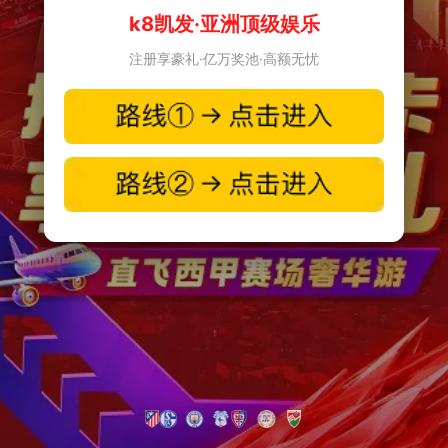
k8凯发·亚洲顶级娱乐
注册享豪礼·亿万奖池·高额无忧