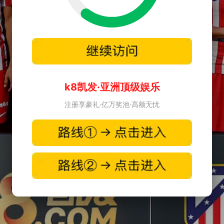
k8凯发·亚洲顶级娱乐
注册享豪礼·亿万奖池·高额无忧